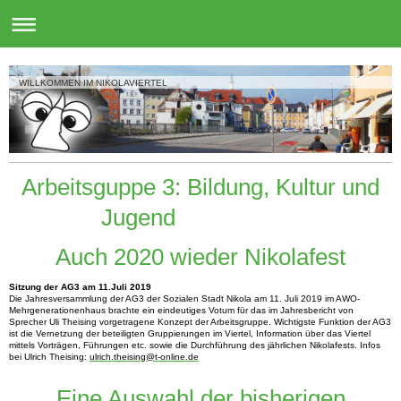
WILLKOMMEN IM NIKOLAVIERTEL
Arbeitsguppe 3: Bildung, Kultur und
Jugend
Auch 2020 wieder Nikolafest
Sitzung der AG3 am 11.Juli 2019
Die Jahresversammlung der AG3 der Sozialen Stadt Nikola am 11. Juli 2019 im AWO-
Mehrgenerationenhaus brachte ein eindeutiges Votum für das im Jahresbericht von
Sprecher Uli Theising vorgetragene Konzept der Arbeitsgruppe. Wichtigste Funktion der AG3
ist die Vernetzung der beteiligten Gruppierungen im Viertel, Information über das Viertel
mittels Vorträgen, Führungen etc. sowie die Durchführung des jährlichen Nikolafests. Infos
bei Ulrich Theising:
ulrich.theising@t-online.de
Eine Auswahl der bisherigen