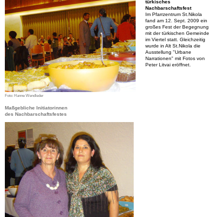
türkisches
Nachbarschaftsfest
Im Pfarrzentrum St.Nikola
fand am 12. Sept. 2009 ein
großes Fest der Begegnung
mit der türkischen Gemeinde
im Viertel statt. Gleichzeitig
wurde in Alt St.Nikola die
Ausstellung "Urbane
Narrationen" mit Fotos von
Peter Litvai eröffnet.
Foto: Hanne Wendleder
Maßgebliche Initiatorinnen
des Nachbarschaftsfestes