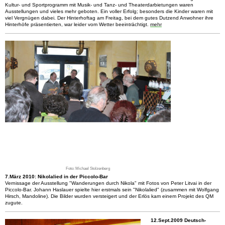
Kultur- und Sportprogramm mit Musik- und Tanz- und Theaterdarbietungen waren
Ausstellungen und vieles mehr geboten. Ein voller Erfolg; besonders die Kinder waren mit
viel Vergnügen dabei. Der Hinterhoftag am Freitag, bei dem gutes Dutzend Anwohner ihre
Hinterhöfe präsentierten, war leider vom Wetter beeinträchtigt.
mehr
Foto: Michael Stolzenberg
7.März 2010: Nikolalied in der Piccolo-Bar
Vernissage der Ausstellung "Wanderungen durch Nikola" mit Fotos von Peter Litvai in der
Piccolo-Bar. Johann Haslauer spielte hier erstmals sein "Nikolalied" (zusammen mit Wolfgang
Hirsch, Mandoline). Die Bilder wurden versteigert und der Erlös kam einem Projekt des QM
zugute.
12.Sept.2009 Deutsch-