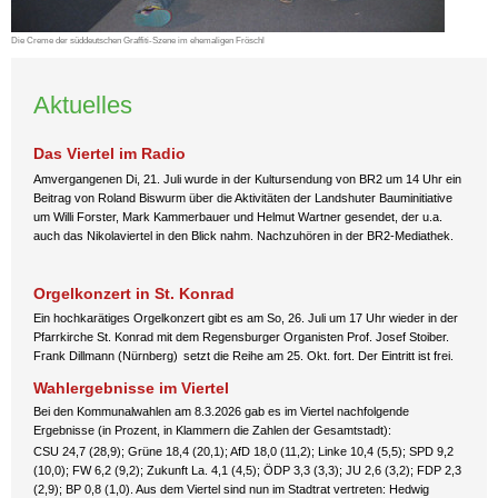
Die Creme der süddeutschen Graffiti-Szene im ehemaligen Fröschl
Aktuelles
Das Viertel im Radio
Amvergangenen Di, 21. Juli wurde in der Kultursendung von BR2 um 14 Uhr ein
Beitrag von Roland Biswurm über die Aktivitäten der Landshuter Bauminitiative
um Willi Forster, Mark Kammerbauer und Helmut Wartner gesendet, der u.a.
auch das Nikolaviertel in den Blick nahm. Nachzuhören in der BR2-Mediathek.
Orgelkonzert
in
St.
K
onrad
Ein hochkarätiges Orgelkonzert gibt es am So, 26. Juli um 17 Uhr wieder in der
Pfarrkirche St. Konrad mit dem Regensburger Organisten Prof. Josef Stoiber.
Frank Dillmann (Nürnberg)
setzt die Reihe
am 25. Okt. fort. Der Eintritt ist frei.
Wahlergebnisse im Viertel
Bei den Kommunalwahlen am 8.3.2026 gab es im Viertel nachfolgende
Ergebnisse (in Prozent, in Klammern die Zahlen der Gesamtstadt):
CSU 24,7 (28,9); Grüne 18,4 (20,1); AfD 18,0 (11,2);
Linke 10,4 (5,5); SPD 9,2
(10,0); FW 6,2 (9,2); Zukunft La. 4,1 (4,5); ÖDP 3,3 (3,3); JU 2,6 (3,2); FDP 2,3
(2,9); BP 0,8 (1,0). Aus dem Viertel sind nun im Stadtrat vertreten: Hedwig