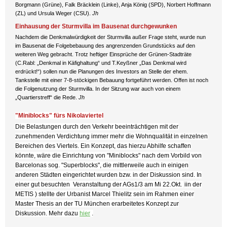
Borgmann (Grüne), Falk Bräcklein (Linke), Anja König (SPD), Norbert Hoffmann
(ZL) und Ursula Weger (CSU).
Jh
Einhausung der Sturmvilla im Bausenat durchgewunken
Nachdem die Denkmalwürdigkeit der Sturmvilla außer Frage steht, wurde nun
im Bausenat die Folgebebauung des angrenzenden Grundstücks auf den
weiteren Weg gebracht. Trotz heftiger Einsprüche der Grünen-Stadträte
(C.Rabl: „Denkmal in Käfighaltung“ und T.Keyßner „Das Denkmal wird
erdrückt!“) sollen nun die Planungen des Investors an Stelle der ehem.
Tankstelle mit einer 7-8-stöckigen Bebauung fortgeführt werden. Offen ist noch
die Folgenutzung der Sturmvilla. In der Sitzung war auch von einem
„Quartierstreff“ die Rede.
Jh
"Miniblocks" fürs Nikolaviertel
Die Belastungen durch den Verkehr beeinträchtigen mit der
zunehmenden Verdichtung immer mehr die Wohnqualität in einzelnen
Bereichen des Viertels. Ein Konzept, das hierzu Abhilfe schaffen
könnte, wäre die Einrichtung von "Miniblocks" nach dem Vorbild von
Barcelonas
sog. "Superblocks", die
mittlerweile auch in einigen
anderen Städten eingerichtet wurden bzw. in der Diskussion sind. In
einer gut besuchten Veranstaltung der AGs1/3
am Mi 22.Okt.
iin der
METIS ) stellte der Urbanist Marcel Thielitz sein im Rahmen einer
Master Thesis an der TU München erarbeitetes Konzept zur
Diskussion. Mehr dazu
hier
.