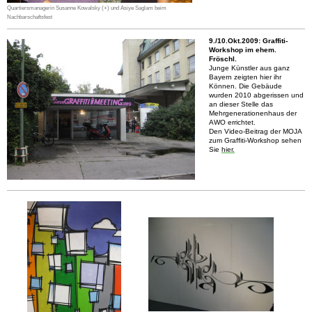
Quartiersmanagerin Susanne Kowalsky (+) und Asiye Saglam beim
Nachbarschaftsfest
9./10.Okt.2009: Graffiti-
Workshop im ehem.
Fröschl.
Junge Künstler aus ganz
Bayern zeigten hier ihr
Können. Die Gebäude
wurden 2010 abgerissen und
an dieser Stelle das
Mehrgenerationenhaus der
AWO errichtet.
Den Video-Beitrag der MOJA
zum Graffiti-Workshop sehen
Sie
hier.