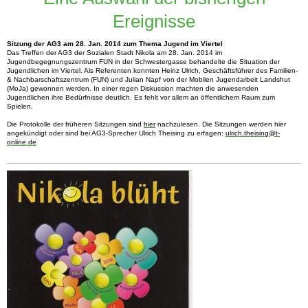
Ereignisse
Sitzung der AG3 am 28. Jan. 2014 zum Thema Jugend im Viertel
Das Treffen der AG3 der Sozialen Stadt Nikola am 28. Jan. 2014 im
Jugendbegegnungszentrum FUN in der Schwestergasse behandelte die Situation der
Jugendlichen im Viertel. Als Referenten konnten Heinz Ulrich, Geschäftsführer des Familien-
& Nachbarschaftszentrum (FUN) und Julian Napf von der Mobilen Jugendarbeit Landshut
(MoJa) gewonnen werden. In einer regen Diskussion machten die anwesenden
Jugendlichen ihre Bedürfnisse deutlich. Es fehlt vor allem an öffentlichem Raum zum
Spielen.
Die Protokolle der früheren Sitzungen sind
hier
nachzulesen. Die Sitzungen werden hier
angekündigt oder sind bei AG3-Sprecher Ulrich Theising zu erfagen:
ulrich.theising@t-
online.de