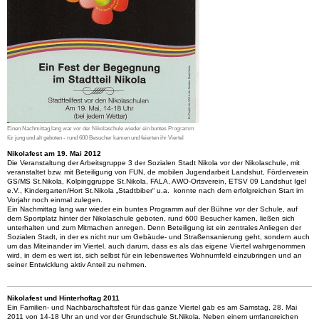
Einen Nachmittag lang war vor der Nikolaschule wieder ein buntes Programm
für jung und alt geboten - rund 600 Besucher kamen und feierten ihr Viertel
Nikolafest am 19. Mai 2012
Die Veranstaltung der Arbeitsgruppe 3 der Sozialen Stadt Nikola vor der Nikolaschule, mit
veranstaltet bzw. mit Beteiligung von FUN, de mobilen Jugendarbeit Landshut, Förderverein
GS/MS St.Nikola, Kolpinggruppe St.Nikola, FALA, AWO-Ortsverein, ETSV 09 Landshut Igel
e.V., Kindergarten/Hort St.Nikola „Stadtbiber“ u.a. konnte nach dem erfolgreichen Start im
Vorjahr noch einmal zulegen.
Ein Nachmittag lang war wieder ein buntes Programm auf der Bühne vor der Schule, auf
dem Sportplatz hinter der Nikolaschule geboten, rund 600 Besucher kamen, ließen sich
unterhalten und zum Mitmachen anregen. Denn Beteiligung ist ein zentrales Anliegen der
Sozialen Stadt, in der es nicht nur um Gebäude- und Straßensanierung geht, sondern auch
um das Miteinander im Viertel, auch darum, dass es als das eigene Viertel wahrgenommen
wird, in dem es wert ist, sich selbst für ein lebenswertes Wohnumfeld einzubringen und an
seiner Entwicklung aktiv Anteil zu nehmen.
Nikolafest und Hinterhoftag 2011
Ein Familien- und Nachbarschaftsfest für das ganze Viertel gab es am Samstag, 28. Mai
2011 von 14-18 Uhr an und vor der Grundschule St.Nikola. Neben einem umfangreichen