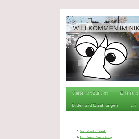
WILLKOMMEN IM NI
Viertel mit Zukunft
Eine kurz
Bilder und Erzählungen
Link
Viertel mit Zukunft
Eine kurze Vorstellung