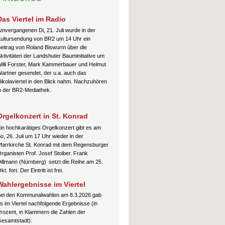
Das Viertel im Radio
mvergangenen Di, 21. Juli wurde in der
ultursendung von BR2 um 14 Uhr ein
eitrag von Roland Biswurm über die
ktivitäten der Landshuter Bauminitiative um
illi Forster, Mark Kammerbauer und Helmut
artner gesendet, der u.a. auch das
ikolaviertel in den Blick nahm. Nachzuhören
n der BR2-Mediathek.
Orgelkonzert
in
St.
K
onrad
in hochkarätiges Orgelkonzert gibt es am
o, 26. Juli um 17 Uhr wieder in der
farrkirche St. Konrad mit dem Regensburger
rganisten Prof. Josef Stoiber. Frank
illmann (Nürnberg)
setzt die Reihe
am 25.
kt. fort. Der Eintritt ist frei.
Wahlergebnisse im Viertel
ei den Kommunalwahlen am 8.3.2026 gab
s im Viertel nachfolgende Ergebnisse (in
rozent, in Klammern die Zahlen der
esamtstadt):