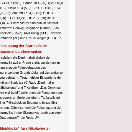
SU 24,7 (28,9); Grüne 18,4 (20,1); AfD 18,0
11,2);
Linke 10,4 (5,5); SPD 9,2 (10,0); FW
,2 (9,2); Zukunft La. 4,1 (4,5); ÖDP 3,3
3,3); JU 2,6 (3,2); FDP 2,3 (2,9); BP 0,8
1,0). Aus dem Viertel sind nun im Stadtrat
ertreten: Hedwig Borgmann (Grüne), Falk
räcklein (Linke), Anja König (SPD), Norbert
offmann (ZL) und Ursula Weger (CSU).
Jh
inhausung der Sturmvilla im
Bausenat durchgewunken
achdem die Denkmalwürdigkeit der
turmvilla außer Frage steht, wurde nun im
ausenat die Folgebebauung des
ngrenzenden Grundstücks auf den weiteren
eg gebracht. Trotz heftiger Einsprüche der
rünen-Stadträte (C.Rabl: „Denkmal in
äfighaltung“ und T.Keyßner „Das Denkmal
ird erdrückt!“) sollen nun die Planungen des
nvestors an Stelle der ehem. Tankstelle mit
iner 7-8-stöckigen Bebauung fortgeführt
erden. Offen ist noch die Folgenutzung der
turmvilla. In der Sitzung war auch von einem
Quartierstreff“ die Rede.
Jh
Miniblocks" fürs Nikolaviertel