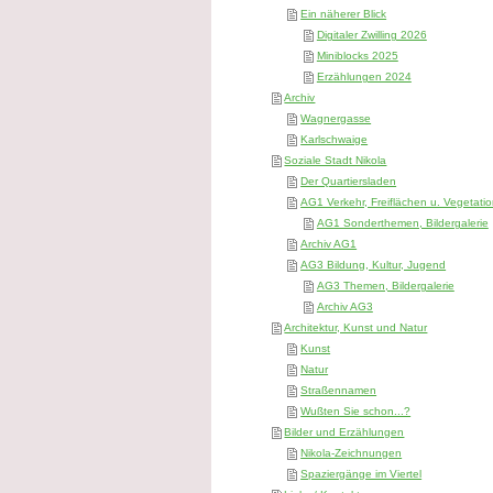
Ein näherer Blick
Digitaler Zwilling 2026
Miniblocks 2025
Erzählungen 2024
Archiv
Wagnergasse
Karlschwaige
Soziale Stadt Nikola
Der Quartiersladen
AG1 Verkehr, Freiflächen u. Vegetati
AG1 Sonderthemen, Bildergalerie
Archiv AG1
AG3 Bildung, Kultur, Jugend
AG3 Themen, Bildergalerie
Archiv AG3
Architektur, Kunst und Natur
Kunst
Natur
Straßennamen
Wußten Sie schon...?
Bilder und Erzählungen
Nikola-Zeichnungen
Spaziergänge im Viertel