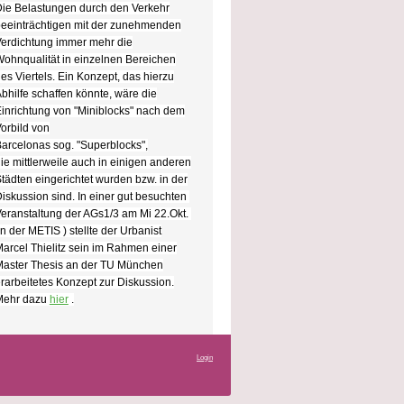
ie Belastungen durch den Verkehr
eeinträchtigen mit der zunehmenden
erdichtung immer mehr die
ohnqualität in einzelnen Bereichen
es Viertels. Ein Konzept, das hierzu
bhilfe schaffen könnte, wäre die
inrichtung von "Miniblocks" nach dem
orbild von
Barcelonas
sog. "Superblocks",
ie
mittlerweile auch in einigen anderen
tädten eingerichtet wurden bzw. in der
iskussion sind. In einer gut besuchten
eranstaltung der AGs1/3
am Mi 22.Okt.
in der METIS ) stellte der Urbanist
arcel Thielitz sein im Rahmen einer
aster Thesis an der TU München
rarbeitetes Konzept zur Diskussion.
Mehr dazu
hier
.
Login