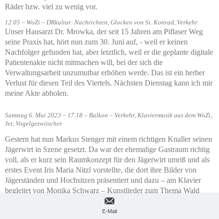
Räder bzw. viel zu wenig vor.
12.05 – WoZi – DRkultur: Nachrichten, Glocken von St. Konrad, Verkehr
Unser Hausarzt Dr. Mrowka, der seit 15 Jahren am Piflaser Weg
seine Praxis hat, hört nun zum 30. Juni auf, - weil er keinen
Nachfolger gefunden hat, aber letztlich, weil er die geplante digitale
Patientenakte nicht mitmachen will, bei der sich die
Verwaltungsarbeit unzumutbar erhöhen werde. Das ist ein herber
Verlust für diesen Teil des Viertels. Nächsten Dienstag kann ich mir
meine Akte abholen.
Samstag 6. Mai 2023 – 17.18 – Balkon – Verkehr, Klaviermusik aus dem WoZi,
Jet, Vogelgezwitscher
Gestern hat nun Markus Stenger mit einem richtigen Knaller seinen
Jägerwirt in Szene gesetzt. Da war der ehemalige Gastraum richtig
voll, als er kurz sein Raumkonzept für den Jägerwirt umriß und als
erstes Event Iris Maria Nitzl vorstellte, die dort ihre Bilder von
Jägerständen und Hochsitzen präsentiert und dazu – am Klavier
begleitet von Monika Schwarz – Kunstlieder zum Thema Wald
zum Besten gab. Das war gesanglich hohes Niveau. Mal was ganz
anderes in diesem alten Bau aus dem 19. Jh., den Markus Stenger
E-Mail