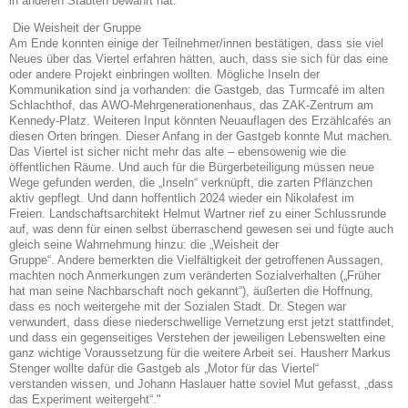
in
anderen Städten bewährt hat.
Die Weisheit der Gruppe
Am Ende konnten einige der Teilnehmer/innen bestätigen, dass sie viel
Neues über das Viertel
erfahren hätten, auch, dass sie sich für das eine
oder andere Projekt einbringen wollten. Mögliche Inseln der
Kommunikation sind ja vorhanden: die Gastgeb, das Turmcafé im alten
Schlachthof, das AWO-Mehrgenerationenhaus, das ZAK-Zentrum am
Kennedy-Platz. Weiteren Input
könnten Neuauflagen des Erzählcafés an
diesen Orten bringen. Dieser Anfang in der Gastgeb
konnte Mut machen.
Das Viertel ist sicher nicht mehr das alte – ebensowenig wie die
öffentlichen Räume. Und auch für die Bürgerbeteiligung müssen neue
Wege gefunden werden, die
„Inseln“ verknüpft, die zarten Pflänzchen
aktiv gepflegt. Und dann hoffentlich 2024 wieder ein
Nikolafest im
Freien.
Landschaftsarchitekt Helmut Wartner rief zu einer Schlussrunde
auf, was denn für einen selbst
überraschend gewesen sei und fügte auch
gleich seine Wahrnehmung hinzu: die „Weisheit der
Gruppe“. Andere bemerkten die Vielfältigkeit der getroffenen Aussagen,
machten noch Anmerkungen zum veränderten Sozialverhalten („Früher
hat man seine Nachbarschaft noch gekannt“),
äußerten die Hoffnung,
dass es noch weitergehe mit der Sozialen Stadt. Dr. Stegen war
verwundert, dass diese niederschwellige Vernetzung erst jetzt stattfindet,
und dass ein gegenseitiges
Verstehen der jeweiligen Lebenswelten eine
ganz wichtige Voraussetzung für die weitere Arbeit
sei. Hausherr Markus
Stenger wollte dafür die Gastgeb als „Motor für das Viertel“
verstanden
wissen, und Johann Haslauer hatte soviel Mut gefasst, „dass
das Experiment weitergeht“."