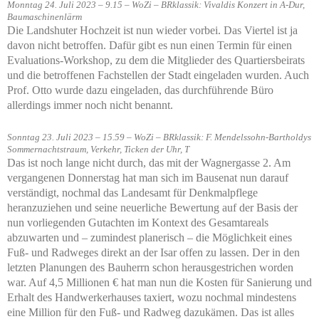
Monntag 24. Juli 2023 – 9.15 – WoZi – BRklassik: Vivaldis Konzert in A-Dur,
Baumaschinenlärm
Die Landshuter Hochzeit ist nun wieder vorbei. Das Viertel ist ja
davon nicht betroffen. Dafür gibt es nun einen Termin für einen
Evaluations-Workshop, zu dem die Mitglieder des Quartiersbeirats
und die betroffenen Fachstellen der Stadt eingeladen wurden. Auch
Prof. Otto wurde dazu eingeladen, das durchführende Büro
allerdings immer noch nicht benannt.
Sonntag 23. Juli 2023 – 15.59 – WoZi – BRklassik: F. Mendelssohn-Bartholdys
Sommernachtstraum, Verkehr, Ticken der Uhr, T
Das ist noch lange nicht durch, das mit der Wagnergasse 2. Am
vergangenen Donnerstag hat man sich im Bausenat nun darauf
verständigt, nochmal das Landesamt für Denkmalpflege
heranzuziehen und seine neuerliche Bewertung auf der Basis der
nun vorliegenden Gutachten im Kontext des Gesamtareals
abzuwarten und – zumindest planerisch – die Möglichkeit eines
Fuß- und Radweges direkt an der Isar offen zu lassen. Der in den
letzten Planungen des Bauherrn schon herausgestrichen worden
war. Auf 4,5 Millionen € hat man nun die Kosten für Sanierung und
Erhalt des Handwerkerhauses taxiert, wozu nochmal mindestens
eine Million für den Fuß- und Radweg dazukämen. Das ist alles