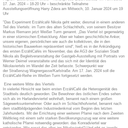
17. Jan. 2024 – 18-20 Uhr – beschränkte Teilnahme
Ausstellungseröffnung Harry Zdera am Mittwoch, 10. Januar 2024 um 19
Uhr
"Das Experiment Erzählcafé Nikola geht weiter, diesmal in einem anderen
Teil des Viertels: im Turm des alten Schlachthofs, von seinem Besitzer
Markus Riemann jetzt Weißer
Turm genannt. „Das Viertel ist gegenwärtig
in einer stürmischen Entwicklung. Aber wir
haben geschichtliche Anker,
unsere eigenen, persönlichen wie auch die kollektiven, die in
den
historischen Bauwerken repräsentiert sind“, hieß es in der Ankündigung
des ersten
ErzählCafés im November, das die AG3 der Sozialen Stadt
Nikola als Begleitveranstaltung der Gastgeb-Ausstellung mit Portraits von
Werner Deimel veranstaltete und das sich
mit der Identität des
Nikolaviertels im Wandel der Zeit befasste. Schwerpunkt war
der
Straßenzug Wagnergasse/Karlstraße. Am 17. Jan. 2024 soll die
ErzählCafé-Reihe im
Weißen Turm fortgesetzt werden.
Eine weitere Mitte des Viertels
In vielerlei Hinsicht war beim ersten ErzählCafé die Heterogenität des
Stadtteils deutlich
geworden. Die Bewohner des östlichen Endes sehen
sich als im Harlanderviertel wohnhaft, benannt nach einem großen
Sägewerksunternehmer. Oder auch im Schlachthofviertel, benannt nach
dem stadtbildprägenden Industriedenkmal vom Beginn des letzten
Jahr
hunderts. Mit der Errichtung einer weiteren Pfarrei nach dem Zweiten
Weltkrieg mit
einem sehr starken Bevölkerungszuzug war eine weitere
katholische Pfarrei notwendig
geworden: das Konradviertel war
entstanden. Wie passt das alles ins Nikolaviertel? Und
gibt es jeweils