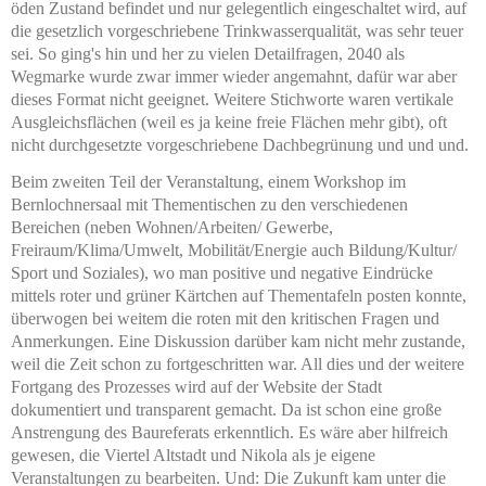
öden Zustand befindet und nur gelegentlich eingeschaltet wird, auf
die gesetzlich vorgeschriebene Trinkwasserqualität, was sehr teuer
sei. So ging's hin und her zu vielen Detailfragen, 2040 als
Wegmarke wurde zwar immer wieder angemahnt, dafür war aber
dieses Format nicht geeignet. Weitere Stichworte waren vertikale
Ausgleichsflächen (weil es ja keine freie Flächen mehr gibt), oft
nicht durchgesetzte vorgeschriebene Dachbegrünung und und und.
Beim zweiten Teil der Veranstaltung, einem Workshop im
Bernlochnersaal mit Thementischen zu den verschiedenen
Bereichen (neben Wohnen/Arbeiten/ Gewerbe,
Freiraum/Klima/Umwelt, Mobilität/Energie auch Bildung/Kultur/
Sport und Soziales), wo man positive und negative Eindrücke
mittels roter und grüner Kärtchen auf Thementafeln posten konnte,
überwogen bei weitem die roten mit den kritischen Fragen und
Anmerkungen. Eine Diskussion darüber kam nicht mehr zustande,
weil die Zeit schon zu fortgeschritten war. All dies und der weitere
Fortgang des Prozesses wird auf der Website der Stadt
dokumentiert und transparent gemacht. Da ist schon eine große
Anstrengung des Baureferats erkenntlich. Es wäre aber hilfreich
gewesen, die Viertel Altstadt und Nikola als je eigene
Veranstaltungen zu bearbeiten. Und: Die Zukunft kam unter die