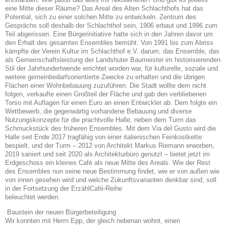
eine Mitte dieser Räume? Das Areal des Alten Schlachthofs hat das
Potential, sich zu einer solchen Mitte zu entwickeln.
Zentrum des
Gesprächs soll deshalb der Schlachthof sein, 1906 erbaut und 1996 zum
Teil
abgerissen. Eine Bürgerinitiative hatte sich in den Jahren davor um
den Erhalt des gesamten Ensembles bemüht. Von 1991 bis zum Abriss
kämpfte der Verein Kultur im Schlachthof e.V. darum, das Ensemble, das
als Gemeinschaftsleistung der Landshuter Baumeister
im historisierenden
Stil der Jahrhundertwende errichtet worden war, für kulturelle, soziale
und
weitere gemeinbedarfsorientierte Zwecke zu erhalten und die übrigen
Flächen einer
Wohnbebauung zuzuführen. Die Stadt wollte dem nicht
folgen, verkaufte einen Großteil
der Fläche und gab den verbliebenen
Torso mit Auflagen für einen Euro an einen Entwickler ab. Dem folgte ein
Wettbewerb, die gegenwärtig vorhandene Bebauung und diverse
Nutzungskonzepte für die prachtvolle Halle, neben dem Turm das
Schmuckstück
des früheren Ensembles. Mit dem Via del Gusto wird die
Halle seit Ende 2017 tragfähig
von einer italienischen Feinkostkette
bespielt, und der Turm – 2012 von Architekt Markus
Riemann erworben,
2019 saniert und seit 2020 als Architekturbüro genutzt – bietet jetzt
im
Erdgeschoss ein kleines Café als neue Mitte des Areals. Wie der Rest
des Ensembles
nun seine neue Bestimmung findet, wie er von außen wie
von innen gesehen wird und
welche Zukunftsvarianten denkbar sind, soll
in der Fortsetzung der ErzählCafé-Reihe
beleuchtet werden.
Baustein der neuen Bürgerbeteiligung
Wir konnten mit Herrn Epp, der gleich nebenan wohnt, einen