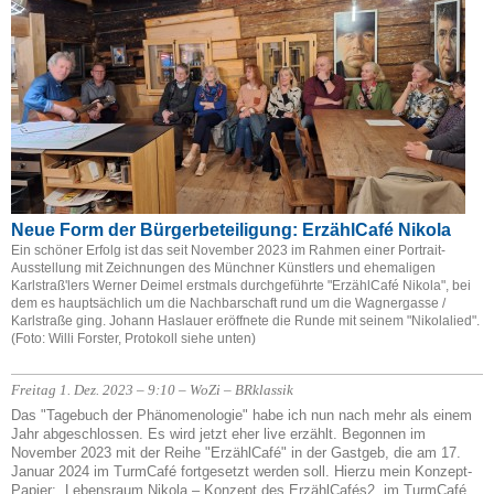
Neue Form der Bürgerbeteiligung: ErzählCafé Nikola
Ein schöner Erfolg ist das seit November 2023 im Rahmen einer Portrait-
Ausstellung mit Zeichnungen des Münchner Künstlers und ehemaligen
Karlstraß'lers Werner Deimel erstmals durchgeführte "ErzählCafé Nikola", bei
dem es hauptsächlich um die Nachbarschaft rund um die Wagnergasse /
Karlstraße ging. Johann Haslauer eröffnete die Runde mit seinem "Nikolalied".
(Foto: Willi Forster, Protokoll siehe unten)
Freitag 1. Dez. 2023 – 9:10 – WoZi – BRklassik
Das "Tagebuch der Phänomenologie" habe ich nun nach mehr als einem
Jahr abgeschlossen. Es wird jetzt eher live erzählt. Begonnen im
November 2023 mit der Reihe "ErzählCafé" in der Gastgeb, die am 17.
Januar 2024 im TurmCafé fortgesetzt werden soll. Hierzu mein Konzept-
Papier:
Lebensraum Nikola – Konzept des ErzählCafés2
im TurmCafé,