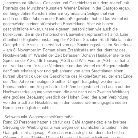
„Lebensraum Nikola –
Gesichter und Geschichten aus dem Viertel“ mit
Portraits des Münchner Künstlers Werner
Deimel in der Gastgeb ergab,
der lange Jahre Kunsterzieher am Gymnasium Seligenthal war
und in den 80er-Jahren in der Karlstraße gewohnt hatte. Das Viertel ist
gegenwärtig in einer
stürmischen Entwicklung. Aber wir haben
geschichtliche Anker, unsere eigenen, persönlichen
wie auch die
kollektiven, die in den historischen Bauwerken repräsentiert sind. Eine
öffentliche
Begleitveranstaltung der AG3 der Sozialen Stadt Nikola in der
Gastgeb sollte sich – unterstützt
von der Sanierungsstelle im Baureferat
– am 8. November im Format eines Erzählcafés mit der
Identität des
Nikolaviertels im Wandel der Zeit befassen. Johann Haslauer stellte die
Sprecher
der AGs, Uli Theising (AG3) und Willi Forster (AG1 – er hatte
erst vor kurzem für seine Verdienste um das Viertel die Bürgermedaille
der Stadt erhalten) vor und gab anhand von alten
Stadtplänen einen
kurzen Überblick über die Geschichte des Nikola-Raumes, der erst Ende
der
70er-Jahre im heutigen Stadtteil-Umgriff festgelegt worden war.
Fotosammler Tom Rogler hatte
die Pläne beigesteuert und auch auf die
Hochwasserfreilegung verwiesen, die erst nach dem
Zweiten Weltkrieg
eine größere Bebauung westlich der Hohen Gred, der alten Verbindung
von
der Stadt zur Nikolakirche, in den überschwemmungsgefährdeten
Bereichen möglich machte.
Schwerpunkt Wagnergasse/Karlstraße
Rund 20 Personen hatten sich für das Café angemeldet; eine breitere
Streuung der Werbung dafür war wegen der räumlichen Situation in der
Gastgeb nicht angesagt. Aber das war auch gut
so, denn die beiden
Gärtnerei-Keck-Töchter Monika Maier und Angelika Keßner aus der