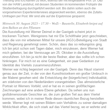
Theising und ich) kamen zu Wort, ebenso der mit eingeladene Prof. Dr. Otto
von der HAW Landshut, mit dessen Studenten im kommenden Frühjahr die
Straßenbefragung durchgeführt werden soll. Bis dahin sollen auch die
vorgesehenen Experteninterviews abgewickelt werden, ebenso die Zufalls-
Umfragen per Post. Wir sind alle auf die Ergebnisse gespannt.
Mittwoch 30. August 2023 – 17.30 – WoZi – Baustelle, Elisabeth knipst auf
dem Balkon an den Pflanzen
Die Ausstellung mit Werner Deimel in der Gastgeb scheint jetzt in
trockenen Tüchern. Wenigstens hat mir Ele Schöfthaler jetzt geschrieben,
dass die von mir erbetenen Mittel für unsere (AG3-)-Beteiligung von Stadt
und Regierung genehmigt seien. Schön, dass das so reibungslos ging.
Ich bin jetzt schon seit Tagen dabei, mich einzulesen, denn Werner hat
mich gebeten, bei der Vernissage am 25. Oktober in die Ausstellung
einzuführen. Ich bin ja nicht der beste Redner, aber das sollte ich schon
hinkriegen. Für mich ist es eine Gelegenheit, ein paar Gedanken zur
Identität des Viertels zusammenzuführen.
Werner war richtig begeistert von der Gastgeb. Denn das Häusl stammt
genau aus der Zeit, in der von den Kunsthistorikern ein großer Umbruch in
der Malerei gesehen wird: die Entwicklung der (bürgerlichen) Individualität,
am stärksten von den Niederländern vorangetrieben. Das altmeisterliche
Portrait ist Werners Vorbild, und er hat es in seinen großflächigen
Zeichnungen auf eine andere Ebene gehoben. Da sehen uns nun
großdimensionale Gesichter an, die zum großen Teil aus dem Viertel
kommen, wobei ich in meiner Rede diesen räumlichen Bezug herstellen
werde. Werner legt mit seinen Bildern sein Verhältnis zu seiner damaligen
Wirklichkeit offen, die sich stark auf das Viertel bezog, wo er wohnte und