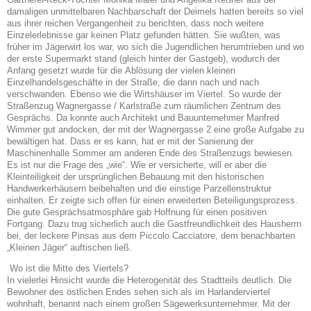
damaligen unmittelbaren Nachbarschaft der Deimels hatten bereits so viel
aus ihrer reichen Vergangenheit zu berichten, dass noch weitere
Einzelerlebnisse gar keinen Platz gefunden hätten. Sie
wußten, was
früher im Jägerwirt los war, wo sich die Jugendlichen herumtrieben und wo
der
erste Supermarkt stand (gleich hinter der Gastgeb), wodurch der
Anfang gesetzt wurde für die
Ablösung der vielen kleinen
Einzelhandelsgeschäfte in der Straße, die dann nach und nach
verschwanden. Ebenso wie die Wirtshäuser im Viertel. So wurde der
Straßenzug Wagnergasse /
Karlstraße zum räumlichen Zentrum des
Gesprächs. Da konnte auch Architekt und Bauunter
nehmer Manfred
Wimmer gut andocken, der mit der Wagnergasse 2 eine große Aufgabe zu
bewältigen hat. Dass er es kann, hat er mit der Sanierung der
Maschinenhalle Sommer am anderen
Ende des Straßenzugs bewiesen.
Es ist nur die Frage des „wie“. Wie er versicherte, will er aber
die
Kleinteiligkeit der ursprünglichen Bebauung mit den historischen
Handwerkerhäusern beibehalten und die einstige Parzellenstruktur
einhalten. Er zeigte sich offen für einen erweiterten
Beteiligungsprozess.
Die gute Gesprächsatmosphäre gab Hoffnung für einen positiven
Fortgang. Dazu trug sicherlich auch die Gastfreundlichkeit des Hausherrn
bei, der leckere Pinsas aus
dem Piccolo Cacciatore, dem benachbarten
„Kleinen Jäger“ auftischen ließ.
Wo ist die Mitte des Viertels?
In vielerlei Hinsicht wurde die Heterogenität des Stadtteils deutlich. Die
Bewohner des östlichen Endes sehen sich als im Harlanderviertel
wohnhaft, benannt nach einem großen Sägewerksunternehmer. Mit der