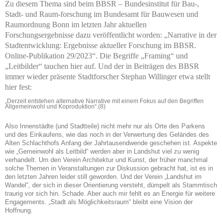
Zu diesem Thema sind beim BBSR – Bundesinstitut für Bau-,
Stadt- und Raum-forschung im Bundesamt für Bauwesen und
Raumordnung Bonn im letzten Jahr aktuellen
Forschungsergebnisse dazu veröffentlicht worden: „Narrative in der
Stadtentwicklung: Ergebnisse aktueller Forschung im BBSR.
Online-Publikation 29/2023“. Die Begriffe „Framing“ und
„Leitbilder“ tauchen hier auf. Und der in Beiträgen des BBSR
immer wieder präsente Stadtforscher Stephan Willinger etwa stellt
hier fest:
„Derzeit entstehen alternative Narrative mit einem Fokus auf den Begriffen
Allgemeinwohl und Koproduktion“.(8)
Also Innenstädte (und Stadtteile) nicht mehr nur als Orte des Parkens
und des Einkaufens, wie das noch in der Verwertung des Geländes des
Alten Schlachthofs Anfang der Jahrtausendwende geschehen ist. Aspekte
wie „Gemeinwohl als Leitbild“ werden aber in Landshut viel zu wenig
verhandelt. Um den Verein Architektur und Kunst, der früher manchmal
solche Themen in Veranstaltungen zur Diskussion gebracht hat, ist es in
den letzten Jahren leider still geworden. Und der Verein „Landshut im
Wandel“, der sich in dieser Orientierung versteht, dümpelt als Stammtisch
traurig vor sich hin. Schade. Aber auch mir fehlt es an Energie für weitere
Engagements. „Stadt als Möglichkeitsraum“ bleibt eine Vision der
Hoffnung.