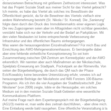
distanzierteren Betrachtung mit größerem Zeithorizont interessiert. Was
hat das Projekt Soziale Stadt aus meiner Sicht für das Viertel gebracht?
Ich meinte, es habe das Viertel als solches ins Bewußtsein der
Öffentlichkeit gerückt, da für die Bewohner des Viertels vielfach eine
andere Wahrnehmung besteht (St. Nikola / St. Konrad). Die „Sanierung“
folgte dann durch den Druck des Immobilienmarkts einer eigenen Logik.
Die neu Zugezogenen seien aber im Alltagsleben nicht sichtbar geworden,
verstärkt habe sich nur der Verkehr und der Bedarf an Parkplätzen. Mit
den vielen Neubauten ist keine entsprechende Verbesserung der
Infrastruktur und des öffentlichen Raums einhergegangen.
Was waren die herausragendsten Einzelmaßnahmen? Für mich Bau und
Einrichtung des AWO-Mehrgenerationenhauses. Er bemängelte dabei
aber eine fehlende einheitliche Konzeptionierung So sei kein
Zusammenhang zwischen QM-Zentrum am Kennedyplatz und der AWO
erkenntlich. Wir nannten aber auch Maßnahmen an der Nikolaschule,
Spielplatz-Erneuerung am Stadtpark, Pocketpark an der Römervilla. Von
seiten der Bürgerbeteiligung, die durch das QM nach der Phase
Eck/Kowalsky keine besondere Unterstützung erfuhr, verwies ich auf
herausragende Beiträge der Nikolafeste und Willi Forsters 100-Bäume-
Programm. Als ich ihm die vier Ausgaben der Stadtteilzeitschrift „Der
Nikolaner“ (von 2009) zeigte, lobte er die Herausgabe; ein solches
Medium sei in den meisten Soziale-Stadt-Gebieten eine wesentliche
Kommunikations-Plattform.
Auf meine Frage nach dem Expertengespräch mit der Bürgerbeteiligung
(AG1/3) meinte er, man wolle dies zeitnah durchführen, - aber ohne mich.
Eine Einladung werde bald rausgehen. Eine öffentliche Veranstaltung à la