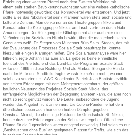
Errichtung einer weiteren Pfarrei nach dem Zweiten Weltkrieg mit
einem sehr starken Bevölkerungswachstum war eine weitere katholische
Pfarrei notwendig geworden: das Konradviertel war entstanden. Und jetzt
sollte alles das Nikolaviertel sein?
Pfarreien waren stets auch soziale und
kulturelle Zentren. Man denke nur an die Theatergruppen
Nikola und
Konrad, oder die Kolpinggruppe Nikola, am Tisch vertreten durch Gabi
Amannsberger. Der Rückgang der Gläubigen hat aber auch hier eine
Veränderung im Sozialraum Nikola bewirkt, über die man jedoch nichts
Genaueres weiß. Dr. Stegen vom Münchner Büro Salm+
Stegen, das mit
der Evaluierung des Prozesses Soziale Stadt beauftragt ist, konnte
hierzu mit
einigen Klärungen helfen. Eine Sozialraumanalyse wäre hier
hilfreich, regte Johann Haslauer
an. Es gebe es keine einheitliche
Identität des Viertels, erst das Bund-Länder-Programm Soziale
Stadt
wirke seit 1999 in diese Richtung. Und als Markus Stenger die Runde
nach der Mitte des
Stadtteils fragte, wusste keine/r so recht, wo eine
solche zu verorten sei.
AWO-Koordinator Patrick Jean-Baptiste erzählte
von seinen Erfahrungen mit dem Mehrgenerationenhaus, der größten
baulichen Neuerung des Projektes Soziale Stadt Nikola, das
umfangreiche Möglichkeiten der Begegnung anbieten kann, die aber noch
nicht so recht genutzt würden. Die Leute, insbesondere die Jugend,
würden das Angebot nicht annehmen. Die Corona-Pandemie hat dem
öffentlichen Leben auch hier einen herben Dämpfer gegeben.
Christina
Meindl, die ehemalige Rektorin der Grundschule St. Nikola,
konnte dazu ihre Erfahrungen an
der Schule weitergeben. Öffentliche
Räume für die Jugendlichen wären dringend notwendig.
Und seien es nur
„Bushäuschen ohne Bus“ an geeigneten Plätzen für Treffs, wie sich das