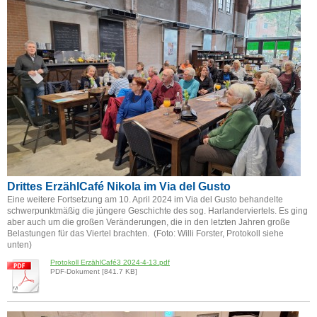
Drittes ErzählCafé Nikola im Via del Gusto
Eine weitere Fortsetzung am 10. April 2024 im Via del Gusto behandelte
schwerpunktmäßig die jüngere Geschichte des sog. Harlanderviertels. Es ging
aber auch um die großen Veränderungen, die in den letzten Jahren große
Belastungen für das Viertel brachten. (Foto: Willi Forster, Protokoll siehe
unten)
Protokoll ErzählCafé3 2024-4-13.pdf
PDF-Dokument [841.7 KB]