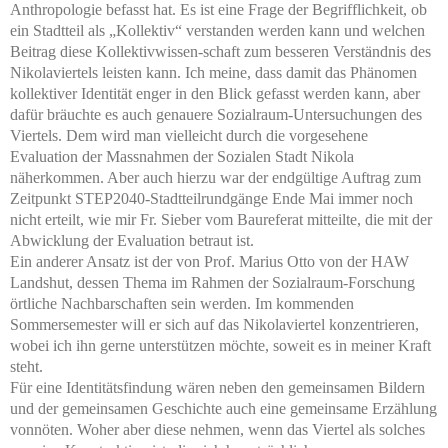
Anthropologie befasst hat. Es ist eine Frage der Begrifflichkeit, ob
ein Stadtteil als „Kollektiv“ verstanden werden kann und welchen
Beitrag diese Kollektivwissen-schaft zum besseren Verständnis des
Nikolaviertels leisten kann. Ich meine, dass damit das Phänomen
kollektiver Identität enger in den Blick gefasst werden kann, aber
dafür bräuchte es auch genauere Sozialraum-Untersuchungen des
Viertels. Dem wird man vielleicht durch die vorgesehene
Evaluation der Massnahmen der Sozialen Stadt Nikola
näherkommen. Aber auch hierzu war der endgültige Auftrag zum
Zeitpunkt STEP2040-Stadtteilrundgänge Ende Mai immer noch
nicht erteilt, wie mir Fr. Sieber vom Baureferat mitteilte, die mit der
Abwicklung der Evaluation betraut ist.
Ein anderer Ansatz ist der von Prof. Marius Otto von der HAW
Landshut, dessen Thema im Rahmen der Sozialraum-Forschung
örtliche Nachbarschaften sein werden. Im kommenden
Sommersemester will er sich auf das Nikolaviertel konzentrieren,
wobei ich ihn gerne unterstützen möchte, soweit es in meiner Kraft
steht.
Für eine Identitätsfindung wären neben den gemeinsamen Bildern
und der gemeinsamen Geschichte auch eine gemeinsame Erzählung
vonnöten. Woher aber diese nehmen, wenn das Viertel als solches