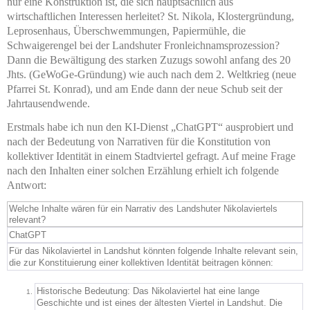
nur eine Konstruktion ist, die sich hauptsächlich aus
wirtschaftlichen Interessen herleitet? St. Nikola, Klostergründung,
Leprosenhaus, Überschwemmungen, Papiermühle, die
Schwaigerengel bei der Landshuter Fronleichnamsprozession?
Dann die Bewältigung des starken Zuzugs sowohl anfang des 20
Jhts. (GeWoGe-Gründung) wie auch nach dem 2. Weltkrieg (neue
Pfarrei St. Konrad), und am Ende dann der neue Schub seit der
Jahrtausendwende.
Erstmals habe ich nun den KI-Dienst „ChatGPT“ ausprobiert und
nach der Bedeutung von Narrativen für die Konstitution von
kollektiver Identität in einem Stadtviertel gefragt. Auf meine Frage
nach den Inhalten einer solchen Erzählung erhielt ich folgende
Antwort:
Welche Inhalte wären für ein Narrativ des Landshuter Nikolaviertels
relevant?
ChatGPT
Für das Nikolaviertel in Landshut könnten folgende Inhalte relevant sein,
die zur Konstituierung einer kollektiven Identität beitragen können:
Historische Bedeutung: Das Nikolaviertel hat eine lange
Geschichte und ist eines der ältesten Viertel in Landshut. Die