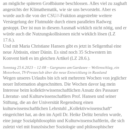
an mögliche späteren Großbäume beschlossen. Alles viel zu zaghaft
angesichts der Klimathematik, wie sie uns bevorsteht. Aber es
wurde auch die von der CSU//-Fraktion angestrebte weitere
Versiegelung der Flutmulde durch einen parallelen Radweg
gestoppt. Der ist nun in diesem Ausmaß wirklich nicht nötig, und er
würde auch die Nutzungskollisionen nicht wirklich lösen (LZ
17.6.).
Und mit Maria Christiane Hansen gibt es jetzt in Seligenthal eine
neue Äbtissin, einer Dänin. Es sind noch 35 Schwestern im
Konvent hieß es im gleichen Artikel (LZ 28.6.).
Sonntag 25.6.2023 – 12:08 – Gargnano am Gardasee – Wellenschlag, ein
Motorboot, TV-Presseclub über die neue Entwicklung in Russland
Wegen unseres Urlaubs bin ich seit mehreren Wochen von jeglicher
neuer Information abgeschnitten. Die Wochen davor lag mein
Interesse beim kollektivwissenschaftlichen Ansatz des Passauer
Literatur- und Kulturwissenschaftlers Prof. Hansen und seiner
Stiftung, die an der Universität Regensburg einen
kulturwissenschaftlichen Lehrstuhl „Kollektivwissenschaft“
eingerichtet hat, an den im April Dr. Heike Delitz berufen wurde,
eine junge Sozialphilosophin und Kulturwissenschaftlerin, die sich
zuletzt viel mit französischer Soziologie und philosophischer