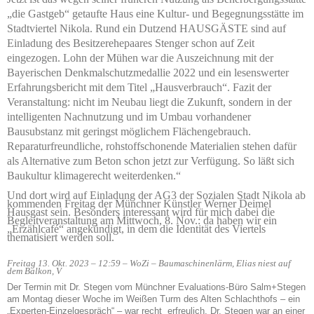
„die Gastgeb“ getaufte Haus eine Kultur- und Begegnungsstätte im
Stadtviertel Nikola. Rund ein Dutzend HAUSGÄSTE sind auf
Einladung des Besitzerehepaares Stenger schon auf Zeit
eingezogen. Lohn der Mühen war die Auszeichnung mit der
Bayerischen Denkmalschutzmedallie 2022 und ein lesenswerter
Erfahrungsbericht mit dem Titel „Hausverbrauch“. Fazit der
Veranstaltung: nicht im Neubau liegt die Zukunft, sondern in der
intelligenten Nachnutzung und im Umbau vorhandener
Bausubstanz mit geringst möglichem Flächengebrauch.
Reparaturfreundliche, rohstoffschonende Materialien stehen dafür
als Alternative zum Beton schon jetzt zur Verfügung. So läßt sich
Baukultur klimagerecht weiterdenken.“
Und dort wird auf Einladung der AG3 der Sozialen Stadt Nikola ab
kommenden Freitag der Münchner Künstler Werner Deimel
Hausgast sein. Besonders interessant wird für mich dabei die
Begleitveranstaltung am Mittwoch, 8. Nov.: da haben wir ein
„Erzählcafé“ angekündigt, in dem die Identität des Viertels
thematisiert werden soll.
Freitag 13. Okt. 2023 – 12:59 – WoZi – Baumaschinenlärm, Elias niest auf
dem Balkon, V
Der Termin mit Dr. Stegen vom Münchner Evaluations-Büro Salm+Stegen
am Montag dieser Woche im Weißen Turm des Alten Schlachthofs – ein
„Experten-Einzelgespräch“ – war recht erfreulich. Dr. Stegen war an einer