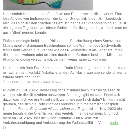
Hier schrieb ich über meine Eindrücke und Erlebnisse im Nikolaviertel. Eine
lose Abfolge von Eintragungen, die keiner Systematik folgen. Ein Tagebuch
also, das sich auf den Stadtteil bezieht. Ich nenne es "Phänomenologie". Es ist
ein digitales Tagebuch, auf dieser Website öffentlich gemacht, weshalb man es
auch "Blog" nennen könnte.
Phänomenologie heißt in der Philosophie: Beschreibung eines Sachverhalts.
Mittels möglichst genauer Beschreibung soll die Wahrheit des Sachverhalts
festgestellt werden. Ein Stadtteil wie das Nikolaviertel ist als Lebensraum für
die, die dort wohnen oder arbeiten durch viele Faktoren bestimmt. Mit dieser
Phänomenologie versuchte ich, dem ein wenig näher zu kommen.
Ich freue mich über Eure Kommentare. Dafür könnt Ihr gerne
direkt Kontakt zu
mir aufnehmen: kontakt@nikolaviertel.de -
Auf Nachfrage übersende ich gerne
frühere Aufzeichnungen.
Johannes -
(1. Okt. 2022 © Johann Haslauer)
PS vom 27. Okt. 2025: Dieser Blog scheint immer noch intensiv gelesen zu
werden, wie die Klickzahlen ausweisen. Allerdings gibt es kaum Feedback
dazu, was mich vor ein Rätsel stellt: wer interessiert sich dafür? Ich kann nicht
glauben, das sich die Reflektion des Viertels nur in meinem Kopf abspielt.
Über das Format
Erzählcafé mit nun schon vier Folgen
ist seit Nov. 2023 ein
neuer Impuls in die Öffentlichkeit des Viertels hineingekommen. Und noch
mehr ab Okt. 2025 über die Aktion "Miniblocks für Nikola" zur
Verkehrsberuhigung und Verbesserung der Wohnqualität im Viertel.
mehr
jh