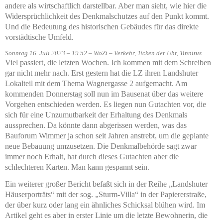
andere als wirtschaftlich darstellbar. Aber man sieht, wie hier die
Widersprüchlichkeit des Denkmalschutzes auf den Punkt kommt.
Und die Bedeutung des historischen Gebäudes für das direkte
vorstädtische Umfeld.
Sonntag 16. Juli 2023 – 19.52 – WoZi – Verkehr, Ticken der Uhr, Tinnitus
Viel passiert, die letzten Wochen. Ich kommen mit dem Schreiben
gar nicht mehr nach. Erst gestern hat die LZ ihren Landshuter
Lokalteil mit dem Thema Wagnergasse 2 aufgemacht. Am
kommenden Donnerstag soll nun im Bausenat über das weitere
Vorgehen entschieden werden. Es liegen nun Gutachten vor, die
sich für eine Unzumutbarkeit der Erhaltung des Denkmals
aussprechen. Da könnte dann abgerissen werden, was das
Bauforum Wimmer ja schon seit Jahren anstrebt, um die geplante
neue Bebauung umzusetzen. Die Denkmalbehörde sagt zwar
immer noch Erhalt, hat durch dieses Gutachten aber die
schlechteren Karten. Man kann gespannt sein.
Ein weiterer großer Bericht befaßt sich in der Reihe „Landshuter
Häuserporträts“ mit der sog. „Sturm-Villa“ in der Papiererstraße,
der über kurz oder lang ein ähnliches Schicksal blühen wird. Im
Artikel geht es aber in erster Linie um die letzte Bewohnerin, die