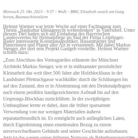
Mittwoch 25. Okt. 2023 – 9.37 – WoZi – BRkl, Elisabeth wuselt am Gang
herum, Baumaschinenlärm
Helmut Wartner war letzte Woche auf einer Fachtagung zum
Thema „Baukultur klimagerecht weiterdenken“ in Vatersdorf. Unter
diesem Titel hatten sich auf Einladung des Bayerischen
Landesvereins für Heimatpflege im Saal der Firma Leipfinger-
Bader interessierte Kommunalpolitiker, Bauamtsleiter und
Planerinnen und Planer aller Art in versammelt. Mit dabei Markus
Stenger, der dort sein Projekt Gastgeb vorstellte. Helmut Wartner
schrieb dazu:
„Zum Abschluss des Vortragsteiles erläuterte der Münchner
Architekt Markus Stenger, wie er in mühsamster persönlicher
Kleinarbeit das weit über 500 Jahre alte Holzblockhaus in der
Landshuter Pfettrachgasse wachküßte: durch die Schälungen bis
auf den Zustand, den er in Abstimmung mit den Denkmalpflegern
nach einem peniblen handgezeichneten Aufmaß bis auf den
Ursprungs-Blockbau zurückführte. In der zweijährigen
Umbauphase lernte er dabei, dass die früher sparsamste
Verwendung von nur wenigen Materialien äußerst
reparaturfreundlich ist. Es ermöglicht auch anfänglichen Laien,
durch Eigenleistung einen emotionalen Bezug zu einem
unverwechselbaren Gebäude und seiner Geschichte aufzubauen.
Jetzt ist das wegen seiner früheren Nutzung als Beherbergungsstätte