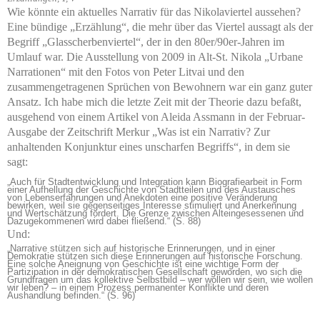
Wie könnte ein aktuelles Narrativ für das Nikolaviertel aussehen?
Eine bündige „Erzählung“, die mehr über das Viertel aussagt als der
Begriff „Glasscherbenviertel“, der in den 80er/90er-Jahren im
Umlauf war. Die Ausstellung von 2009 in Alt-St. Nikola „Urbane
Narrationen“ mit den Fotos von Peter Litvai und den
zusammengetragenen Sprüchen von Bewohnern war ein ganz guter
Ansatz. Ich habe mich die letzte Zeit mit der Theorie dazu befaßt,
ausgehend von einem Artikel von Aleida Assmann in der Februar-
Ausgabe der Zeitschrift Merkur „Was ist ein Narrativ? Zur
anhaltenden Konjunktur eines unscharfen Begriffs“, in dem sie
sagt:
„Auch für Stadtentwicklung und Integration kann Biografiearbeit in Form
einer Aufhellung der Geschichte von Stadtteilen und des Austausches
von Lebenserfahrungen und Anekdoten eine positive Veränderung
bewirken, weil sie gegenseitiges Interesse stimuliert und Anerkennung
und Wertschätzung fördert. Die Grenze zwischen Alteingesessenen und
Dazugekommenen wird dabei fließend.“ (S. 88)
Und:
„Narrative stützen sich auf historische Erinnerungen, und in einer
Demokratie stützen sich diese Erinnerungen auf historische Forschung.
Eine solche Aneignung von Geschichte ist eine wichtige Form der
Partizipation in der demokratischen Gesellschaft geworden, wo sich die
Grundfragen um das kollektive Selbstbild – wer wollen wir sein, wie wollen
wir leben? – in einem Prozess permanenter Konflikte und deren
Aushandlung befinden.“ (S. 96)