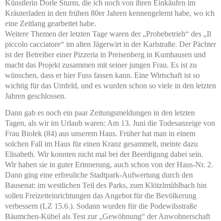
Künstlerin Dorle Sturm, die ich noch von ihren Einkäufen im
Kräuterladen in den frühen 80er Jahren kennengelernt habe, wo ich
eine Zeitlang gearbeitet habe.
Weitere Themen der letzten Tage waren der „Probebetrieb“ des „Il
piccolo cacciatore“ im alten Jägerwirt in der Karlstraße. Der Pächter
ist der Betreiber einer Pizzeria in Preisenberg in Kumhausen und
macht das Projekt zusammen mit seiner jungen Frau. Es ist zu
wünschen, dass er hier Fuss fassen kann. Eine Wirtschaft ist so
wichtig für das Umfeld, und es wurden schon so viele in den letzten
Jahren geschlossen.
Dann gab es noch ein paar Zeitungsmeldungen in den letzten
Tagen, als wir im Urlaub waren: Am 13. Juni die Todesanzeige von
Frau Biolek (84) aus unserem Haus. Früher hat man in einem
solchen Fall im Haus für einen Kranz gesammelt, meinte dazu
Elisabeth. Wir konnten nicht mal bei der Beerdigung dabei sein.
Wir haben sie in guter Erinnerung, auch schon von der Haus-Nr. 2.
Dann ging eine erfreuliche Stadtpark-Aufwertung durch den
Bausenat: im westlichen Teil des Parks, zum Klötzlmühlbach hin
sollen Freizeiteinrichtungen das Angebot für die Bevölkerung
verbessern (LZ 15.6.). Sodann wurden für die Podewilsstraße
Bäumchen-Kübel als Test zur „Gewöhnung“ der Anwohnerschaft