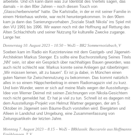
arbeitete. Und ich kann dann was zur Identität des Viertels sagen, das
damals – in den 80er Jahren – noch diesen Touch von
„Glasscherbenviertel“ hatte. Die Karlstraße, in der er mit seiner Familie in
einem Hinterhaus wohnte, war recht heruntergekommen. In den 90ern
kam ja dann das Sanierungsvorhaben „Soziale Stadt Nikola“ ins Spiel mit
den VU 1991 bis 1996. Wir waren noch mit der Hoffnung auf Rettung des
Alten Schlachthofs und seiner Nutzung für kulturelle Zwecke zugange.
Lange her.
Donnerstag 10. August 2023 – 10.50 – WoZi – BR2 Sommernotizbuch, V
Soeben kam im Radio ein Kurzinterview mit dem Gastgeb- und Jägerwirt-
Architekten Markus Stenger. Es sollte eine Buchvorstellung Seines Titels
„NN“ sein, ist aber ein Gespräch über nachhaltiges Bauen geworden, was
auch nicht schlecht war. Markus konnte seine Anliegen gut rüberbringen:
„Wir müssen lernen, alt zu bauen“. Er ist ja dabei, in München einen
guten Namen für Zwischennutzung zu bekommen. Das kommt natürlich
alles in so einem Häppchenbeitrag in einem Radiomagazin viel zu kurz.
Und kein Wunder, wenn er sich auf meine Mails wegen der Ausstellungs-
Idee von Werner Deimel mit seinen Zeichnungen von Nikola-Gesichtern
noch nicht gemeldet hat. Er hat je viel zu tun. Schnell ist es dagegen mit
dem Ausstellungs-Projekt von Helmut Wartner gegangen, der am 5.
Oktober im Jägerwirt sein Bäume-Buch vorstellen wird. Biergärten und
Alleen in Landshut und Umgebung, eine Zusammenfassung von
Zeitungsartikeln der letzten Jahre.
Monntag 7. August 2023 – 8.15 – WoZi – BRklassik: Baccarole aus Hoffmanns
Erzählungen, T, V