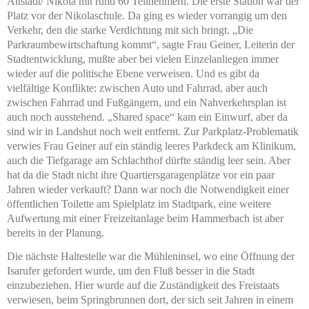
Altstadt/ Nikola mit rund 60 Teilnehmern. Die erste Station war der
Platz vor der Nikolaschule. Da ging es wieder vorrangig um den
Verkehr, den die starke Verdichtung mit sich bringt. „Die
Parkraumbewirtschaftung kommt“, sagte Frau Geiner, Leiterin der
Stadtentwicklung, mußte aber bei vielen Einzelanliegen immer
wieder auf die politische Ebene verweisen. Und es gibt da
vielfältige Konflikte: zwischen Auto und Fahrrad, aber auch
zwischen Fahrrad und Fußgängern, und ein Nahverkehrsplan ist
auch noch ausstehend. „Shared space“ kam ein Einwurf, aber da
sind wir in Landshut noch weit entfernt. Zur Parkplatz-Problematik
verwies Frau Geiner auf ein ständig leeres Parkdeck am Klinikum,
auch die Tiefgarage am Schlachthof dürfte ständig leer sein. Aber
hat da die Stadt nicht ihre Quartiersgaragenplätze vor ein paar
Jahren wieder verkauft? Dann war noch die Notwendigkeit einer
öffentlichen Toilette am Spielplatz im Stadtpark, eine weitere
Aufwertung mit einer Freizeitanlage beim Hammerbach ist aber
bereits in der Planung.
Die nächste Haltestelle war die Mühleninsel, wo eine Öffnung der
Isarufer gefordert wurde, um den Fluß besser in die Stadt
einzubeziehen. Hier wurde auf die Zuständigkeit des Freistaats
verwiesen, beim Springbrunnen dort, der sich seit Jahren in einem