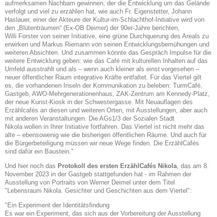
aufmerksamen Nachbarn
gewinnen, der die Entwicklung um das Gelände
verfolgt und viel zu erzählen hat, wie
auch Fr. Eigenstetter, Johann
Haslauer, einer der Akteure der Kultur-im-Schlachthof-Initiative wird von
den „Blütenträumen“ (Ex-OB Deimer) der 90er-Jahre berichten,
Willi
Forster von seiner Initiative, eine grüne Durchquerung des Areals zu
erwirken und Markus Riemann von seinen Entwicklungsbemühungen und
weiteren Absichten. Und zusammen könnte das Gespräch Impulse für die
weitere Entwicklung geben: wie das Café
mit kulturellen Inhalten auf das
Umfeld ausstrahlt und als – wenn auch kleiner als einst
vorgesehen –
neuer öffentlicher Raum integrative Kräfte entfaltet. Für das Viertel gilt
es,
die vorhandenen Inseln der Kommunikation zu beleben: TurmCafé,
Gastgeb, AWO-Mehrgenerationenhaus, ZAK-Zentrum am Kennedy-Platz,
der neue Kunst-Kiosk in der
Schwestergasse. Mit Neuauflagen des
Erzählcafés an diesen und weiteren Orten, mit Ausstellungen, aber auch
mit anderen Veranstaltungen. Die AGs1/3 der Sozialen Stadt
Nikola
wollen in Ihrer Initiative fortfahren. Das Viertel ist nicht mehr das
alte – ebensowenig wie
die bisherigen öffentlichen Räume. Und auch für
die Bürgerbeteiligung müssen wir neue
Wege finden. Die ErzählCafés
sind dafür ein Baustein."
Und hier noch das
Protokoll des ersten ErzählCafés Nikola
, das am 8.
November 2023 in der Gastgeb stattgefunden hat - im Rahmen der
Ausstellung von Portraits von Werner Deimel unter dem Titel
"Lebensraum Nikola. Gesichter und Geschichten aus dem Viertel":
"Ein Experiment der Identitätsfindung
Es war ein Experiment, das sich aus der Vorbereitung der Ausstellung