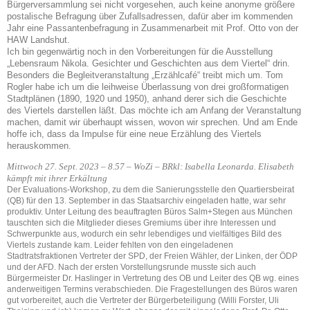
Bürgerversammlung sei nicht vorgesehen, auch keine anonyme größere
postalische Befragung über Zufallsadressen, dafür aber im kommenden
Jahr eine Passantenbefragung in Zusammenarbeit mit Prof. Otto von der
HAW Landshut.
Ich bin gegenwärtig noch in den Vorbereitungen für die Ausstellung
„Lebensraum Nikola. Gesichter und Geschichten aus dem Viertel“ drin.
Besonders die Begleitveranstaltung „Erzählcafé“ treibt mich um. Tom
Rogler habe ich um die leihweise Überlassung von drei großformatigen
Stadtplänen (1890, 1920 und 1950), anhand derer sich die Geschichte
des Viertels darstellen läßt. Das möchte ich am Anfang der Veranstaltung
machen, damit wir überhaupt wissen, wovon wir sprechen. Und am Ende
hoffe ich, dass da Impulse für eine neue Erzählung des Viertels
herauskommen.
Mittwoch 27. Sept. 2023 – 8.57 – WoZi – BRkl: Isabella Leonarda. Elisabeth
kämpft mit ihrer Erkältung
Der Evaluations-Workshop, zu dem die Sanierungsstelle den Quartiersbeirat
(QB) für den 13. September in das Staatsarchiv eingeladen hatte, war sehr
produktiv. Unter Leitung des beauftragten Büros Salm+Stegen aus München
tauschten sich die Mitglieder dieses Gremiums über ihre Interessen und
Schwerpunkte aus, wodurch ein sehr lebendiges und vielfältiges Bild des
Viertels zustande kam. Leider fehlten von den eingeladenen
Stadtratsfraktionen Vertreter der SPD, der Freien Wähler, der Linken, der ÖDP
und der AFD. Nach der ersten Vorstellungsrunde musste sich auch
Bürgermeister Dr. Haslinger in Vertretung des OB und Leiter des QB wg. eines
anderweitigen Termins verabschieden. Die Fragestellungen des Büros waren
gut vorbereitet, auch die Vertreter der Bürgerbeteiligung (Willi Forster, Uli